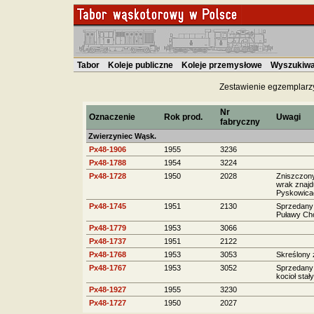
Tabor
Koleje publiczne
Koleje przemysłowe
Wyszukiwa
Zestawienie egzemplarzy
Nr
Oznaczenie
Rok prod.
Uwagi
fabryczny
Zwierzyniec Wąsk.
Px48-1906
1955
3236
Px48-1788
1954
3224
Px48-1728
1950
2028
Zniszczony
wrak znajd
Pyskowica
Px48-1745
1951
2130
Sprzedany 
Puławy Cho
Px48-1779
1953
3066
Px48-1737
1951
2122
Px48-1768
1953
3053
Skreślony 
Px48-1767
1953
3052
Sprzedany 
kocioł stały
Px48-1927
1955
3230
Px48-1727
1950
2027