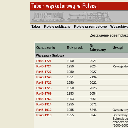
Tabor
Koleje publiczne
Koleje przemysłowe
Wyszukiwa
Zestawienie egzemplarz
Nr
Oznaczenie
Rok prod.
Uwagi
fabryczny
Warszawa Stalowa
Px48-1721
1950
2021
Px48-1724
1950
2024
Rewizja do
Px48-1727
1950
2027
Px48-1749
1951
2134
Px48-1722
1950
2022
Px48-1725
1950
2025
Px48-1769
1953
3054
Px48-1766
1953
3051
Px48-1914
1955
3071
Px48-1912
1955
3246
Oznaczony
Px48-1913
1955
3247
Sprzedany 
Schmalspu
oznaczenie
(2000-2002