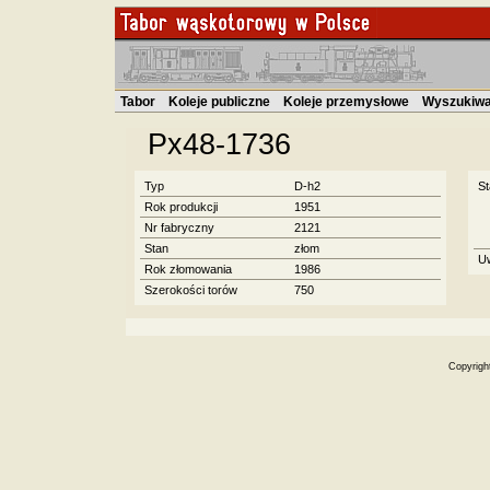
Tabor
Koleje publiczne
Koleje przemysłowe
Wyszukiwa
Px48-1736
Typ
D-h2
St
Rok produkcji
1951
Nr fabryczny
2121
Stan
złom
U
Rok złomowania
1986
Szerokości torów
750
Copyrigh