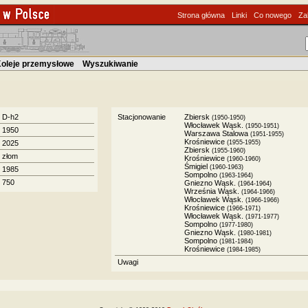
Strona główna
Linki
Co nowego
Za
oleje przemysłowe
Wyszukiwanie
D-h2
Stacjonowanie
Zbiersk
(1950-1950)
Włocławek Wąsk.
(1950-1951)
1950
Warszawa Stalowa
(1951-1955)
Krośniewice
2025
(1955-1955)
Zbiersk
(1955-1960)
złom
Krośniewice
(1960-1960)
Śmigiel
(1960-1963)
1985
Sompolno
(1963-1964)
750
Gniezno Wąsk.
(1964-1964)
Września Wąsk.
(1964-1966)
Włocławek Wąsk.
(1966-1966)
Krośniewice
(1966-1971)
Włocławek Wąsk.
(1971-1977)
Sompolno
(1977-1980)
Gniezno Wąsk.
(1980-1981)
Sompolno
(1981-1984)
Krośniewice
(1984-1985)
Uwagi