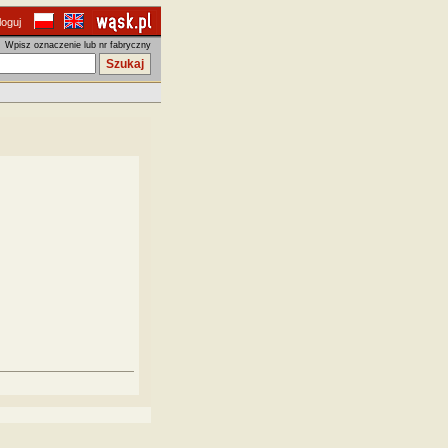
loguj
Wpisz oznaczenie lub nr fabryczny