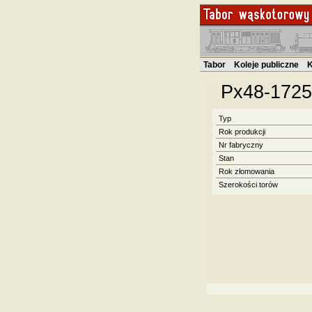
Tabor
Koleje publiczne
K
Px48-1725
Typ
Rok produkcji
Nr fabryczny
Stan
Rok złomowania
Szerokości torów