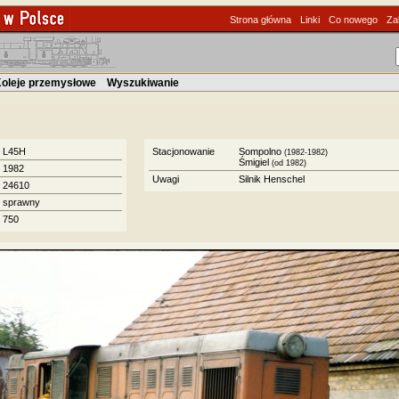
Strona główna
Linki
Co nowego
Za
oleje przemysłowe
Wyszukiwanie
L45H
Stacjonowanie
Sompolno
(1982-1982)
Śmigiel
(od 1982)
1982
Uwagi
Silnik Henschel
24610
sprawny
750