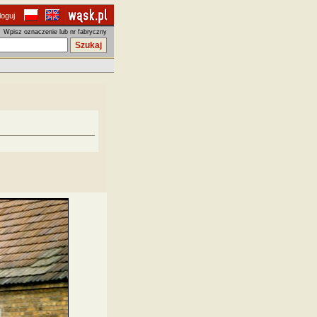
loguj
Wpisz oznaczenie lub nr fabryczny