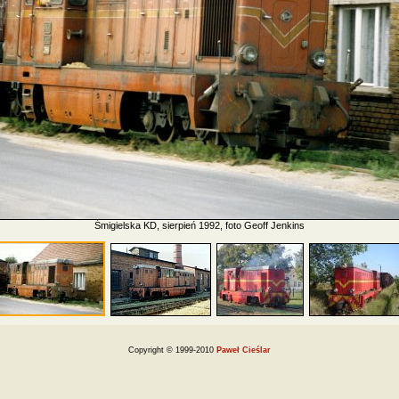
Śmigielska KD, sierpień 1992, foto Geoff Jenkins
Copyright © 1999-2010
Paweł Cieślar