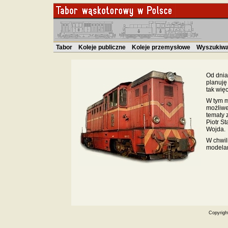
Tabor
Koleje publiczne
Koleje przemysłowe
Wyszukiwa
Od dnia
planuję
tak wię
W tym m
możliwe
tematy 
Piotr St
Wojda.
W chwil
modelar
Copyrigh